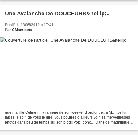
Une Avalanche De DOUCEURS&hellip;..
Publié le 13/05/2010 à 17:41
Par
CMamoune
que ma fille Céline m’ a ramené de son weekend prolongé.. à M…. Je lui
laisse le soin de vous le dire. Vous pourrez d’ailleurs voir les merveilleuses
photos dans peu de temps sur son blog!! Voici donc….Dans de magnifiques
boites aux couleurs Pastels de...