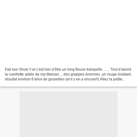
Fait son Show !! et c’est loin d’être un long fleuve tranquille…… Tout d’abord
la cueillette aidée de ma Maman….des grappes énormes ,un rouge éclatant
résultat environ 6 kilos de groseilles (et il y en a encore!!) Allez la petite
minute:" connaissance".....