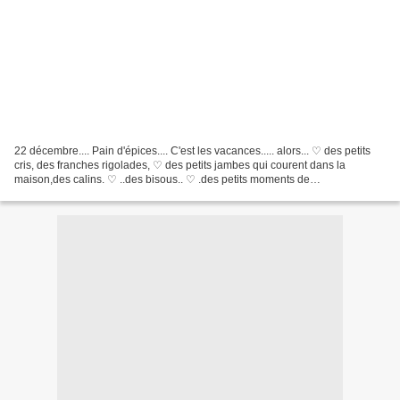
22 décembre.... Pain d'épices.... C'est les vacances..... alors... ♡ des petits
cris, des franches rigolades, ♡ des petits jambes qui courent dans la
maison,des calins. ♡ ..des bisous.. ♡ .des petits moments de
cuisine.et....oups.. Juste le temps de sauver...