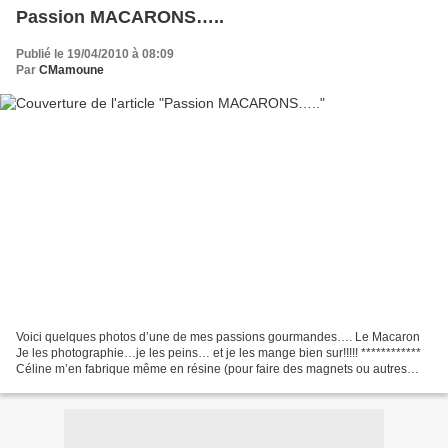
Passion MACARONS…..
Publié le 19/04/2010 à 08:09
Par
CMamoune
Voici quelques photos d’une de mes passions gourmandes…. Le Macaron
Je les photographie…je les peins… et je les mange bien sur!!!!! ************
Céline m’en fabrique même en résine (pour faire des magnets ou autres
choses) Et puis……Grâce à ce merveilleux...