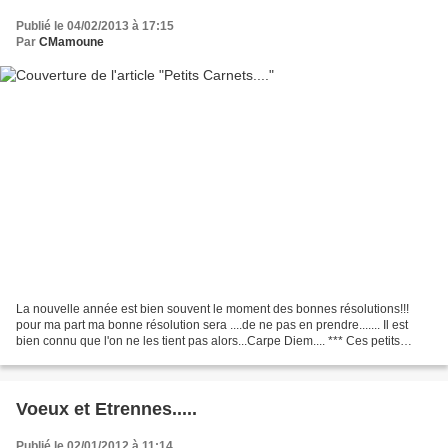
Publié le 04/02/2013 à 17:15
Par
CMamoune
La nouvelle année est bien souvent le moment des bonnes résolutions!!!
pour ma part ma bonne résolution sera ....de ne pas en prendre....... Il est
bien connu que l'on ne les tient pas alors...Carpe Diem.... *** Ces petits
carnets je les avais déjà fait...
Voeux et Etrennes.....
Publié le 02/01/2012 à 11:14