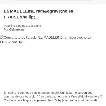
La MADELEINE ram&egrave;ne sa
FRAISE&hellip;.
Publié le 16/05/2010 à 23:49
Par
CMamoune
Eh oui!!! et pour notre plus grand bonheur!!! Ouh la la…je suis un peu
gourmande ces jours ci…(n’ en parlez surtout pas à Mme Weight watchers !!)
C’est une recette que j’ ai piquée chez Cathy (avec son accord bien sur!)
Vous avez des œufs,du beurre, de...