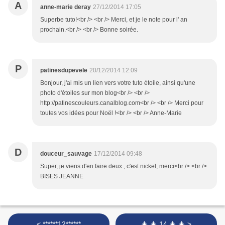
A
anne-marie deray
27/12/2014 17:05
Superbe tuto!<br /> <br /> Merci, et je le note pour l' an
prochain.<br /> <br /> Bonne soirée.
P
patinesdupevele
20/12/2014 12:09
Bonjour, j'ai mis un lien vers votre tuto étoile, ainsi qu'une
photo d'étoiles sur mon blog<br /> <br />
http://patinescouleurs.canalblog.com<br /> <br /> Merci pour
toutes vos idées pour Noël !<br /> <br /> Anne-Marie
D
douceur_sauvage
17/12/2014 09:48
Super, je viens d'en faire deux , c'est nickel, merci<br /> <br />
BISES JEANNE
< ******12******
🎄 🎄 14 🎄 🎄 >