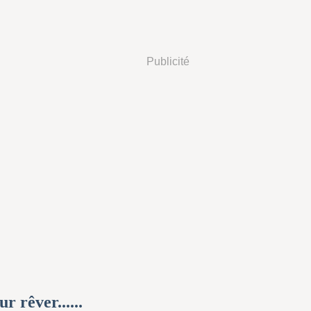
Publicité
r rêver......