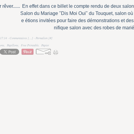
En effet dans ce billet le compte rendu de deux salons
Salon du Mariage "Dis Moi Oui" du Touquet, salon où
e étions invitées pour faire des démonstrations et des
nifique salon avec des robes de marié
17:14 -
Commentaires [
…
]
- Permalien [
#
]
ions
,
Papillons
,
Free Printable
,
Papier