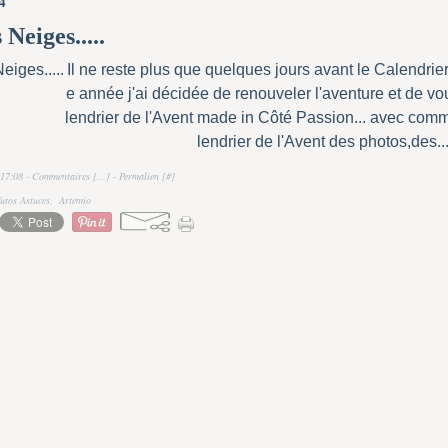
4
 Neiges.....
Il ne reste plus que quelques jours avant le Calendrier d
e année j'ai décidée de renouveler l'aventure et de v
lendrier de l'Avent made in Côté Passion... avec com
lendrier de l'Avent des photos,des..
17:08 -
Commentaires [
…
]
- Permalien [
#
]
utos Astuces
,
Artemio