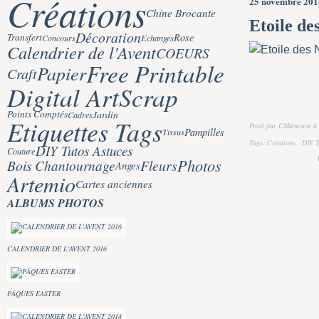
Créations
25 novembre 201
Chine Brocante
Etoile des
Décoration
Rose
Transfert
Concours
Echanges
Calendrier de l'Avent
COEURS
Free Printable
Papier
Craft
Digital ArtScrap
Points Comptés
Jardin
Cadres
Etiquettes Tags
Posté par CMamoune à 
Pampilles
Tissus
Tags:
Créations
,
DIY T
DIY Tutos Astuces
Couture
Photos
Bois Chantournage
Fleurs
Anges
Artemio
Cartes anciennes
ALBUMS PHOTOS
CALENDRIER DE L'AVENT 2016
PÂQUES EASTER