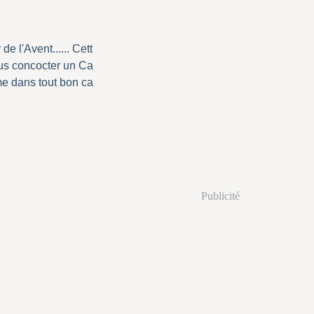
e l'Avent...... Cett
ous concocter un Ca
me dans tout bon ca
.
Publicité