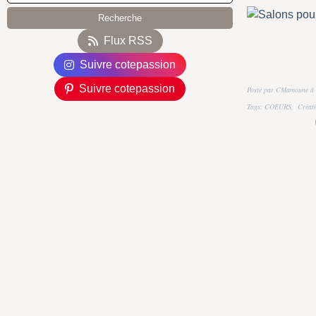
Flux RSS
Suivre cotepassion
Suivre cotepassion
Posté par CMamoune à 
Tags:
COEURS
,
Créat